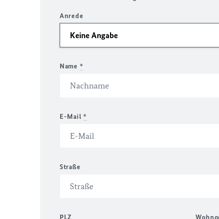
Anrede
Name
*
E-Mail
*
Straße
PLZ
Wohno