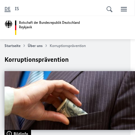
DE
IS
Botschaft der Bundesrepublik Deutschland
Reykjavik
Startseite
Über uns
Korruptionsprävention
Korruptionsprävention
Bildinfo